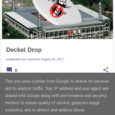
Deckel Drop
eingestellt von
2smart4u
August 30, 2017
0
This site uses cookies from Google to deliver its services
and to analyze traffic. Your IP address and user-agent are
shared with Google along with performance and security
WEITERE POSTS
metrics to ensure quality of service, generate usage
statistics, and to detect and address abuse.