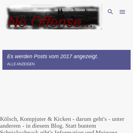
Direkt zum Hauptbereich
Es werden Posts vom 2017 angezeigt.
ALLE ANZEIGEN
P
o
s
t
Kölsch, Kompjuter & Kicken - darum geht's - unter
s
anderem - in diesem Blog. Statt buntem
Schnickschnack gibt's Information und Meinung -