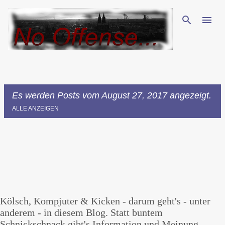
Direkt zum Hauptbereich
Es werden Posts vom August 27, 2017 angezeigt.
ALLE ANZEIGEN
P
o
s
t
Kölsch, Kompjuter & Kicken - darum geht's - unter
s
anderem - in diesem Blog. Statt buntem
Schnickschnack gibt's Information und Meinung -